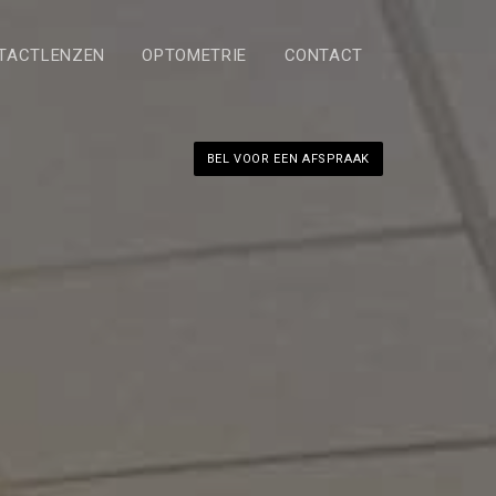
TACTLENZEN
OPTOMETRIE
CONTACT
BEL VOOR EEN AFSPRAAK